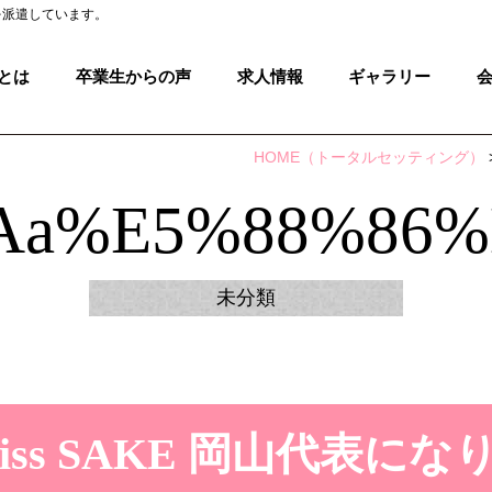
を派遣しています。
とは
卒業生からの声
求人情報
ギャラリー
HOME
（トータルセッティング）
aa%e5%88%86%
未分類
 Miss SAKE 岡山代表に