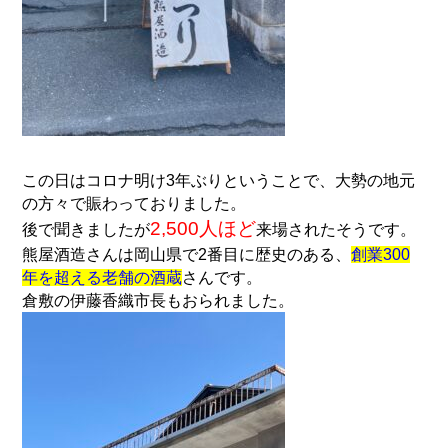
この日はコロナ明け3年ぶりということで、大勢の地
元
の方々で賑わっておりました。
2,
500人ほど
後で聞きましたが
来場されたそうです。
熊屋酒造さんは岡山県で2番目に歴史のある、
創業300
年を超える
老舗の酒蔵
さんです。
倉敷の伊藤香織市長もおられました。