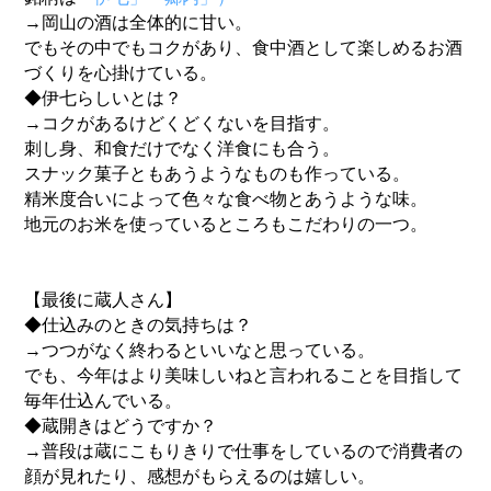
→岡山の酒は全体的に甘い。
でもその中でもコクがあり、
食中酒として楽しめるお酒
づくりを心掛けている。
◆伊七らしいとは？
→コクがあるけどくどくないを目指す。
刺し身、和食だけでなく洋食にも合う。
スナック菓子ともあうようなものも作っている。
精米度合いによって色々な食べ物とあうような味。
地元のお米を使っているところもこだわりの一つ。
【最後に蔵人さん】
◆仕込みのときの気持ちは？
→つつがなく終わるといいなと思っている。
でも、
今年はより美味しいねと言われることを目指して
毎年仕込んでいる。
◆蔵開きはどうですか？
→
普段は蔵にこもりきりで仕事をしているので消費者の
顔が見れたり
、感想がもらえるのは嬉しい。