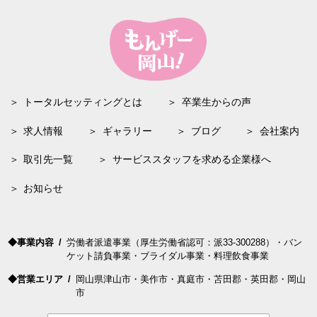
トータルセッティングとは
卒業生からの声
求人
情報
ギャラリー
ブログ
会社案内
取引先一覧
サービススタッフを求める企業様へ
お知らせ
事業内容
労働者
派遣
事業（厚生労働省認可：派33-300288）・バン
ケット請負事業・ブライダル事業・料理飲食事業
営業エリア
岡山
県
津山
市・
美作
市・
真庭
市・
苫田
郡・
英田
郡・
岡山
市