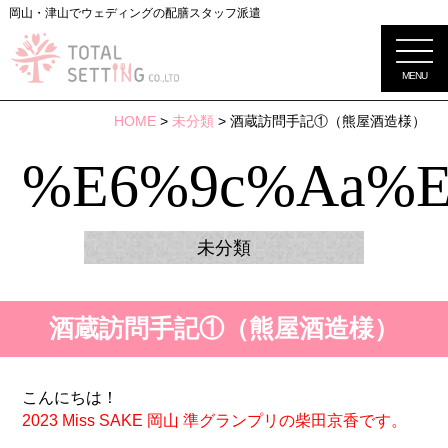
岡山・津山でウェディングの配膳スタッフ派遣
MENU
HOME
>
未分類
> 酒蔵訪問手記①（熊屋酒造様）
%e6%9c%aa%e
未分類
酒蔵訪問手記①（熊屋酒造様）
こんにちは！
2023 Miss SAKE 岡山 準グランプリの柴田京香です。