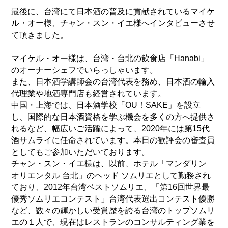
最後に、台湾にて日本酒の普及に貢献されているマイケ
ル・オー様、チャン・スン・イエ様へインタビューさせ
て頂きました。
マイケル・オー様は、台湾・台北の飲食店「Hanabi」
のオーナーシェフでいらっしゃいます。
また、日本酒学講師会の台湾代表を務め、日本酒の輸入
代理業や地酒専門店も経営されています。
中国・上海では、日本酒学校「OU！SAKE」を設立
し、国際的な日本酒資格を学ぶ機会を多くの方へ提供さ
れるなど、幅広いご活躍によって、2020年には第15代
酒サムライに任命されています。本日の歓評会の審査員
としてもご参加いただいております。
チャン・スン・イエ様は、以前、ホテル「マンダリン
オリエンタル 台北」のヘッド ソムリエとして勤務され
ており、2012年台湾ベストソムリエ、「第16回世界最
優秀ソムリエコンテスト」台湾代表選出コンテスト優勝
など、数々の輝かしい受賞歴を誇る台湾のトップソムリ
エの１人で、現在はレストランのコンサルティング業を