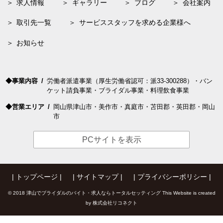
求人
情報
ギャラリー
ブログ
会社案内
取引先一覧
サービススタッフを求める企業様へ
お知らせ
事業内容
労働者
派遣
事業（厚生労働省認可：派33-300288）・バン
ケット請負事業・ブライダル事業・料理飲食事業
営業エリア
岡山
県
津山
市・
美作
市・
真庭
市・
苫田
郡・
英田
郡・
岡山
市
PCサイトを表示
トップページ
サイトマップ
プライバシーポリシー
©
2018
津山でブライダルのバイト・求人ならトータルセッティング
This Website is created
by
株式会社リコネクト