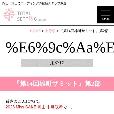
岡山・津山でウェディングの配膳スタッフ派遣
MENU
HOME
>
未分類
> 『第14回雄町サミット』第2部
%e6%9c%aa%e
未分類
『第14回雄町サミット』第2部
皆さまこんにちは。
2023 Miss SAKE 岡山 中島咲希
です。