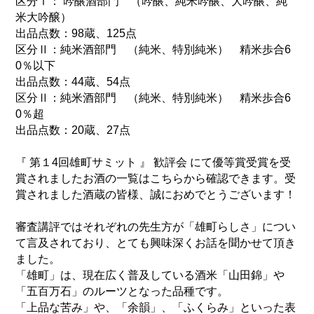
区分Ⅰ： 吟醸酒部門 （吟醸、純米吟醸、大吟醸、純
米大吟醸）
出品点数：98蔵、125点
区分Ⅱ：純米酒部門 （純米、特別純米） 精米歩合6
0％以下
出品点数：44蔵、54点
区分Ⅱ：純米酒部門 （純米、特別純米） 精米歩合6
0％超
出品点数：20蔵、27点
『 第１4回雄町サミット 』 歓評会 にて優等賞受賞を受
賞されましたお酒の一覧はこちらから確認できます。受
賞されました酒蔵の皆様、誠におめでとうございます！
審査講評ではそれぞれの先生方が「雄町らしさ」につい
て言及されており、とても興味深くお話を聞かせて頂き
ました。
「雄町」は、現在広く普及している酒米「山田錦」や
「五百万石」のルーツとなった品種です。
「上品な苦み」や、「余韻」、「ふくらみ」といった表