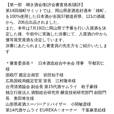
【第一部 唎き酒会/歓評会審査発表/講評】
第14回雄町サミットでは、岡山県産酒造好適米「雄町」
を100%使用した日本酒が全国37都道府県、121の酒蔵
から、206点出品されました。
また、本年は7月19日に岡山県で予審を行い入賞酒を決
定した後、午前中に実施した決審にて、入賞酒の中から
優等賞受賞酒を決定しています。
決審にあたられました審査員の先生方をご紹介いたしま
す
＊審査委員長＊ 日本酒造組合中央会 理事 宇都宮仁
様
国税庁 鑑定企画官 岩田知子様
広島国税局鑑定官室 室長 江村隆幸様
台湾清酒協会 副会長 第15代酒サムライ 欧子豪様
独立行政法人 酒類総合研究所 醸造技術研究部門 副部門
長 奥田将生様
山形県産酒スーパーアドバイザー 小関敏彦様
第14代酒サムライ EUREKA！オーナー 千葉麻里絵様