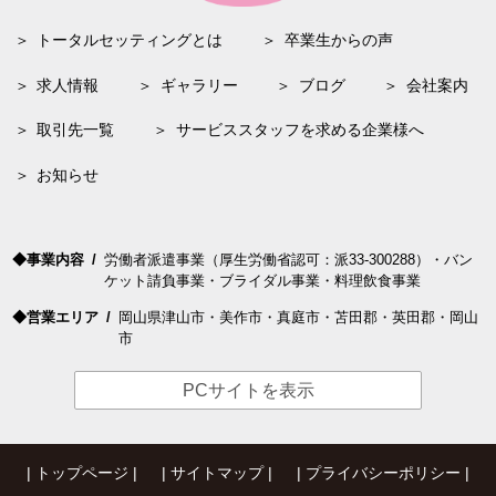
トータルセッティングとは
卒業生からの声
求人
情報
ギャラリー
ブログ
会社案内
取引先一覧
サービススタッフを求める企業様へ
お知らせ
事業内容
労働者
派遣
事業（厚生労働省認可：派33-300288）・バン
ケット請負事業・ブライダル事業・料理飲食事業
営業エリア
岡山
県
津山
市・
美作
市・
真庭
市・
苫田
郡・
英田
郡・
岡山
市
PCサイトを表示
トップページ
サイトマップ
プライバシーポリシー