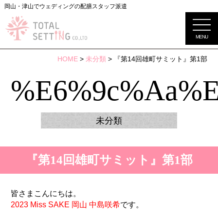
岡山・津山でウェディングの配膳スタッフ派遣
MENU
HOME
>
未分類
> 『第14回雄町サミット』第1部
%e6%9c%aa%e
未分類
『第14回雄町サミット』第1部
皆さまこんにちは。
2023 Miss SAKE 岡山 中島咲希
です。