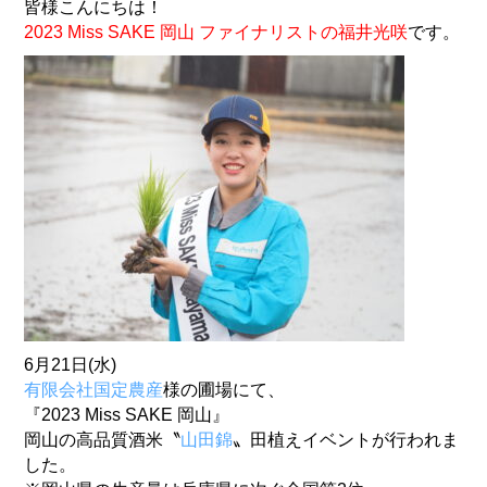
皆様こんにちは！
2023 Miss SAKE 岡山 ファイナリストの福井光咲
です。
6月21日(水)
有限会社国定農産
様の圃場にて、
『2023 Miss SAKE 岡山』
岡山の高品質酒米〝
山田錦
〟田植えイベントが行われま
した。