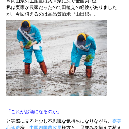
※岡山県の生産量は兵庫県に次ぐ全国第2位
私は実家が農家だったので田植えの経験がありました
が、
今回植えるのは高品質酒米〝山田錦〟。
「これがお酒になるのか」
と実際に見ると少し不思議な気持ちになりながら、
嘉美
心酒造
様、
中国四国農政局
様方と、足並みを揃えて植え