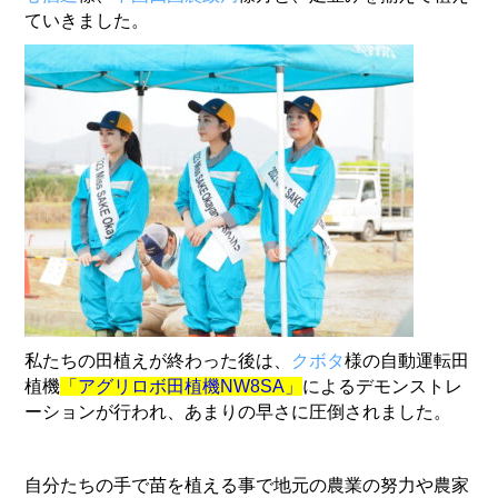
ていきました。
私たちの田植えが終わった後は、
クボタ
様の自動運転田
植機
「
アグリロボ田植機NW8SA」
によるデモンストレ
ーションが行われ、
あまりの早さに圧倒されました。
自分たちの手で苗を植える事で地元の農業の努力や農家