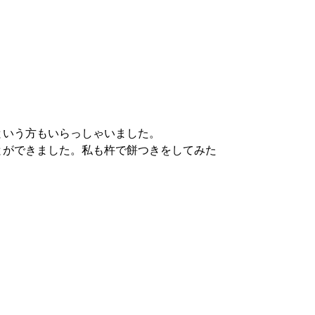
という方
もいらっしゃいました。
とができました。
私も杵で餅つきをしてみた