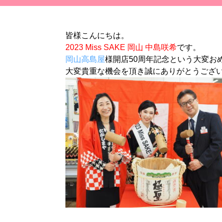
皆様こんにちは。
2023 Miss SAKE 岡山 中島咲希
です。
岡山高島屋
様開店50周年記念という大変お
大変貴重な機会を頂き誠にありがとうござ