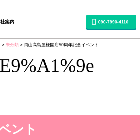
会社案内
090-7990-4110
）
>
未分類
> 岡山高島屋様開店50周年記念イベント
e9%a1%9e
イベント