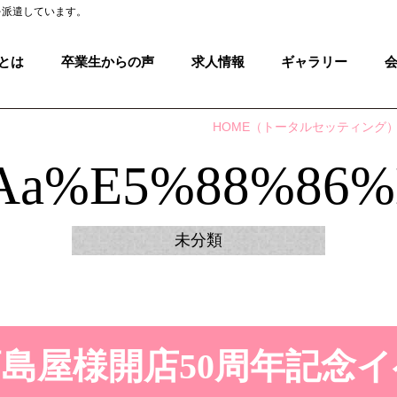
を派遣しています。
とは
卒業生からの声
求人情報
ギャラリー
HOME
（トータルセッティング
aa%e5%88%86%
未分類
島屋様開店50周年記念