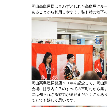
岡山高島屋様は言わずとしれた高島屋グル
あることから利用しやすく、
私も特に地下
岡山高島屋様開店５０年を記念して、
岡山
会場には県内２７のすべての市町村から集
には知られざる魅力がまだまだたくさん
あ
てとても嬉しく思います。