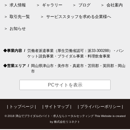
求人
情報
ギャラリー
ブログ
会社案内
取引先一覧
サービススタッフを求める企業様へ
お知らせ
事業内容
労働者
派遣
事業（厚生労働省認可：派33-300288）・バン
ケット請負事業・ブライダル事業・料理飲食事業
営業エリア
岡山
県
津山
市・
美作
市・
真庭
市・
苫田
郡・
英田
郡・
岡山
市
PCサイトを表示
トップページ
サイトマップ
プライバシーポリシー
©
2018
津山でブライダルのバイト・求人ならトータルセッティング
This Website is created
by
株式会社リコネクト