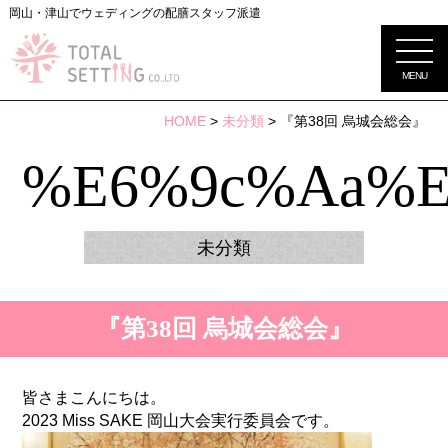
岡山・津山でウェディングの配膳スタッフ派遣
MENU
HOME
>
未分類
> 『第38回 烏城会総会』
%e6%9c%aa%e
未分類
『第38回 烏城会総会』
皆さまこんにちは。
2023 Miss SAKE 岡山大会実行委員会です。