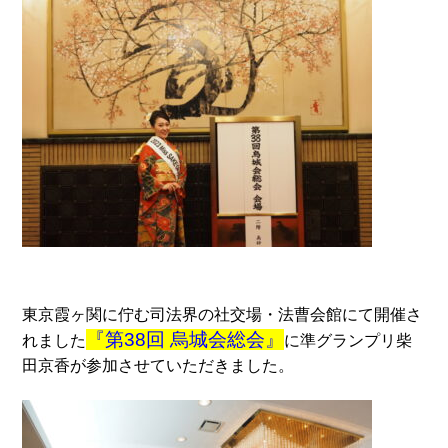
東京霞ヶ関に佇む司法界の社交場・法曹会館にて開催さ
『第38回 烏城会総会』
れました
に準グランプリ柴
田京香が参加させていただきました。