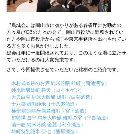
〝烏城会〟は岡山市にゆかりがある各省庁にお勤めの
方々及びOBの方々の会で、岡山市役所に勤務されてい
た方や岡山市役所から省庁や東京事務所へ出向されてい
る方を多くお見かけしました。
総会は年に一度開催されており、このような場に立たせ
ていただけるのは大変光栄です。
さて、今回提供させていただいた銘柄のご紹介です。
木村式奇跡のお酒 純米吟醸 雄町
（菊池酒造）
純米吟醸雄町 碧天
（ヨイキゲン）
大典白菊 純米大吟醸 雄町
（白菊酒造）
十八盛 雄町純米
（十八盛酒造）
極聖 特別純米高島雄町
（宮下酒造）
超特撰 喜平 純米大吟醸 雄町の雫
（平喜酒造）
酒一筋 純米吟醸 金麗
（利守酒造）
雄町特別純米 伊七
（熊屋酒造）